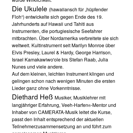
Die Ukulele
(hawaiiansch für „hüpfender
Floh“) entwickelte sich gegen Ende des 19.
Jahrhunderts auf Hawaii und Tahiti aus
Instrumenten, die portugiesische Seefahrer
mitbrachten. Über Nordamerika verbreitete sie sich
weltweit. Kultinstrument seit Marilyn Monroe über
Elvis Presley, Laurel & Hardy, George Harrison,
Israel Kamakawiwo'ole bis Stefan Raab, Julia
Nunes und viele andere.
Auf dem kleinen, leichten Instrument klingen und
gelingen schon nach wenigen Minuten die ersten
Lieder ganz ohne Vorkenntnisse.
Diethard Heß
Musiker, Musiklehrer mit
langjähriger Erfahrung, Veeh-Harfen
-Mentor und
®
Inhaber von CAMERATA-Musik leitet die Kurse,
passt den Inhalt entsprechend der aktuellen
Teilnehmerzusammensetzung an und führt zum